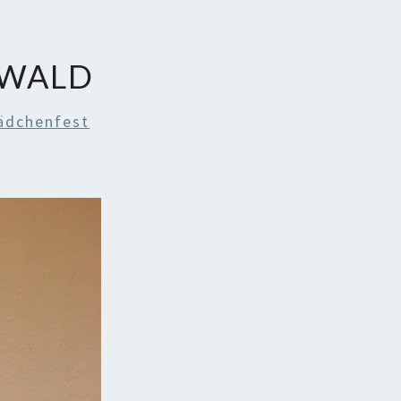
RWALD
ädchenfest