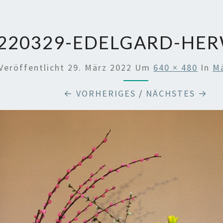
220329-EDELGARD-HE
Veröffentlicht
29. März 2022
Um
640 × 480
In
M
← VORHERIGES
/
NÄCHSTES →