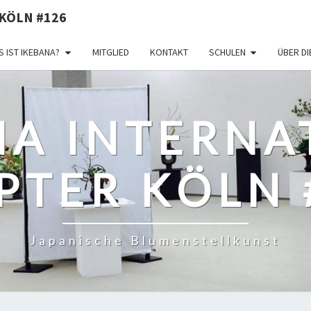
KÖLN #126
 IST IKEBANA?
MITGLIED
KONTAKT
SCHULEN
ÜBER D
NA INTERNA
PTER KÖLN 
Japanische Blumenstellkunst