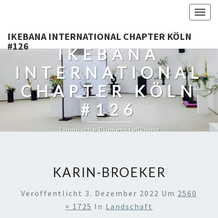
Togg
navig
IKEBANA INTERNATIONAL CHAPTER KÖLN
#126
IKEBANA
INTERNATIONAL
CHAPTER KÖLN
#126
Japanische Blumenstellkunst
KARIN-BROEKER
Veröffentlicht
3. Dezember 2022
Um
2560
× 1725
In
Landschaft