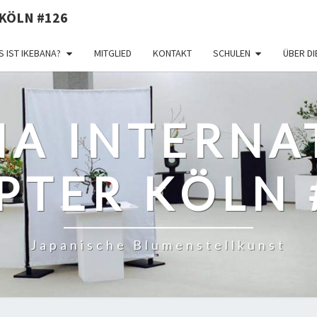
KÖLN #126
 IST IKEBANA?
MITGLIED
KONTAKT
SCHULEN
ÜBER D
NA INTERNA
PTER KÖLN 
Japanische Blumenstellkunst