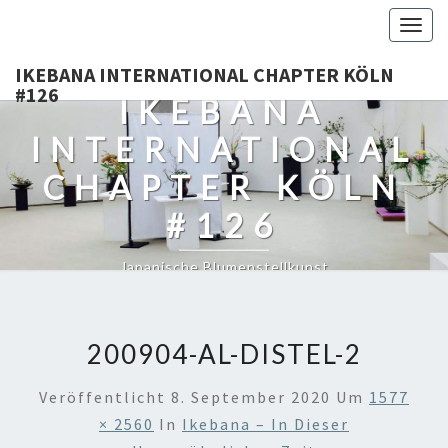
Togg
navig
IKEBANA INTERNATIONAL CHAPTER KÖLN
#126
IKEBANA
INTERNATIONAL
CHAPTER KÖLN
#126
Japanische Blumenstellkunst
200904-AL-DISTEL-2
Veröffentlicht
8. September 2020
Um
1577
× 2560
In
Ikebana – In Dieser