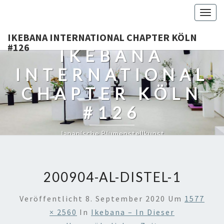
Togg
navig
IKEBANA INTERNATIONAL CHAPTER KÖLN
#126
IKEBANA
INTERNATIONAL
CHAPTER KÖLN
#126
Japanische Blumenstellkunst
200904-AL-DISTEL-1
Veröffentlicht
8. September 2020
Um
1577
× 2560
In
Ikebana – In Dieser