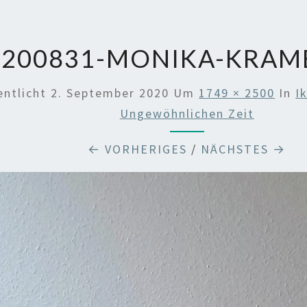
200831-MONIKA-KRAM
entlicht
2. September 2020
Um
1749 × 2500
In
I
Ungewöhnlichen Zeit
← VORHERIGES
/
NÄCHSTES →