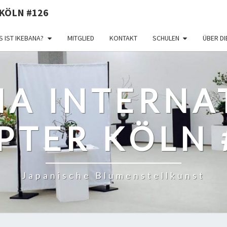
KÖLN #126
 IST IKEBANA?
MITGLIED
KONTAKT
SCHULEN
ÜBER D
NA INTERNA
PTER KÖLN 
Japanische Blumenstellkunst