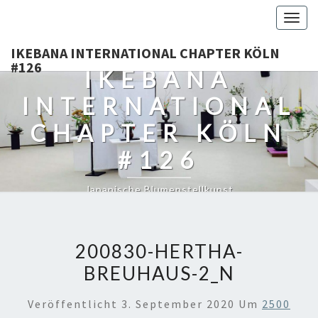
Togg
navig
IKEBANA INTERNATIONAL CHAPTER KÖLN
#126
IKEBANA
INTERNATIONAL
CHAPTER KÖLN
#126
Japanische Blumenstellkunst
200830-HERTHA-
BREUHAUS-2_N
Veröffentlicht
3. September 2020
Um
2500