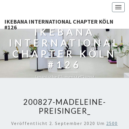
Togg
navig
IKEBANA INTERNATIONAL CHAPTER KÖLN
#126
IKEBANA
INTERNATIONAL
CHAPTER KÖLN
#126
Japanische Blumenstellkunst
200827-MADELEINE-
PREISINGER_
Veröffentlicht
2. September 2020
Um
2500