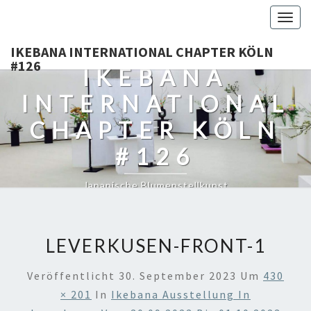
Togg
navig
IKEBANA INTERNATIONAL CHAPTER KÖLN
#126
IKEBANA
INTERNATIONAL
CHAPTER KÖLN
#126
Japanische Blumenstellkunst
LEVERKUSEN-FRONT-1
Veröffentlicht
30. September 2023
Um
430
× 201
In
Ikebana Ausstellung In