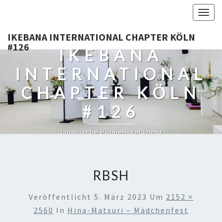
Togg
navig
IKEBANA INTERNATIONAL CHAPTER KÖLN
#126
IKEBANA
INTERNATIONAL
CHAPTER KÖLN
#126
Japanische Blumenstellkunst
RBSH
Veröffentlicht
5. März 2023
Um
2152 ×
2560
In
Hina-Matsuri – Mädchenfest