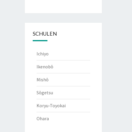
SCHULEN
Ichiyo
Ikenobō
Mishō
Sōgetsu
Koryu-Toyokai
Ohara