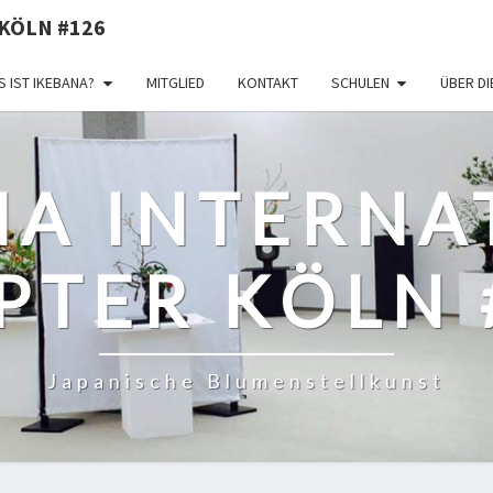
KÖLN #126
 IST IKEBANA?
MITGLIED
KONTAKT
SCHULEN
ÜBER D
NA INTERNA
PTER KÖLN 
Japanische Blumenstellkunst