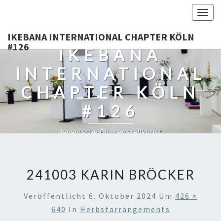
Togg
navig
IKEBANA INTERNATIONAL CHAPTER KÖLN
#126
IKEBANA
INTERNATIONAL
CHAPTER KÖLN
#126
Japanische Blumenstellkunst
241003 KARIN BRÖCKER
Veröffentlicht
6. Oktober 2024
Um
426 ×
640
In
Herbstarrangements