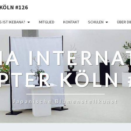
KÖLN #126
 IST IKEBANA?
MITGLIED
KONTAKT
SCHULEN
ÜBER D
NA INTERNA
PTER KÖLN 
Japanische Blumenstellkunst