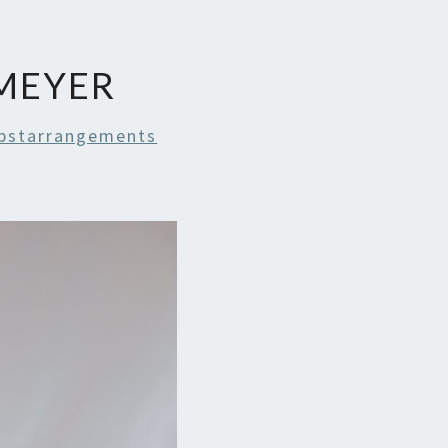
MEYER
bstarrangements