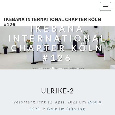
Togg
navig
IKEBANA INTERNATIONAL CHAPTER KÖLN
#126
IKEBANA
INTERNATIONAL
CHAPTER KÖLN
#126
Japanische Blumenstellkunst
ULRIKE-2
Veröffentlicht
12. April 2021
Um
2560 ×
1920
In
Grün Im Frühling