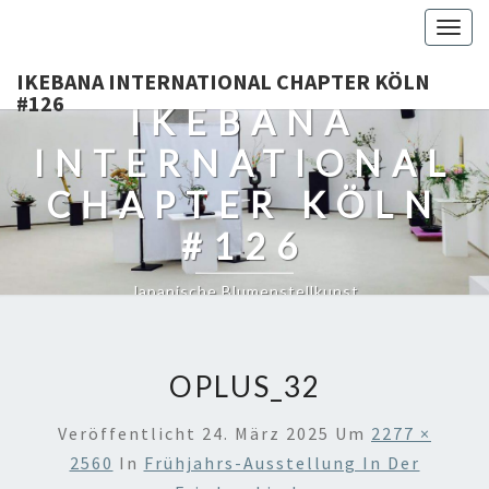
Togg
navig
IKEBANA INTERNATIONAL CHAPTER KÖLN
#126
IKEBANA
INTERNATIONAL
CHAPTER KÖLN
#126
Japanische Blumenstellkunst
OPLUS_32
Veröffentlicht
24. März 2025
Um
2277 ×
2560
In
Frühjahrs-Ausstellung In Der