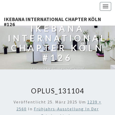
Togg
navig
IKEBANA INTERNATIONAL CHAPTER KÖLN
#126
IKEBANA
INTERNATIONAL
CHAPTER KÖLN
#126
Japanische Blumenstellkunst
OPLUS_131104
Veröffentlicht
25. März 2025
Um
1239 ×
2560
In
Frühjahrs-Ausstellung In Der