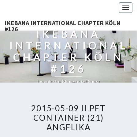
Togg
navig
IKEBANA INTERNATIONAL CHAPTER KÖLN
#126
IKEBANA
INTERNATIONAL
CHAPTER KÖLN
#126
Japanische Blumenstellkunst
2015-05-09 II PET
CONTAINER (21)
ANGELIKA