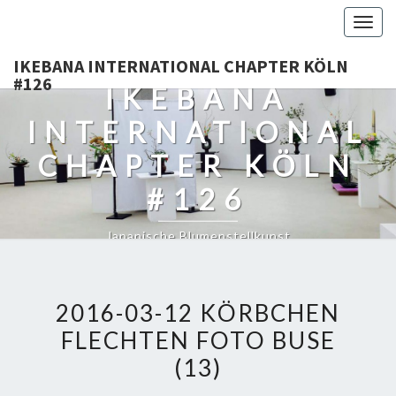
Togg
navig
IKEBANA INTERNATIONAL CHAPTER KÖLN
#126
IKEBANA
INTERNATIONAL
CHAPTER KÖLN
#126
Japanische Blumenstellkunst
2016-03-12 KÖRBCHEN
FLECHTEN FOTO BUSE
(13)