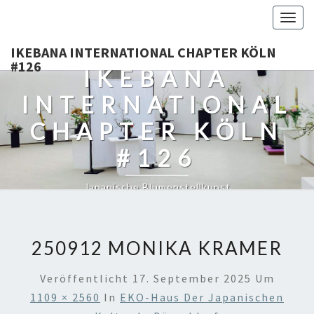
Togg
navig
IKEBANA INTERNATIONAL CHAPTER KÖLN
#126
IKEBANA
INTERNATIONAL
CHAPTER KÖLN
#126
Japanische Blumenstellkunst
250912 MONIKA KRAMER
Veröffentlicht
17. September 2025
Um
1109 × 2560
In
EKO-Haus Der Japanischen