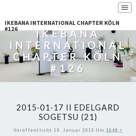
Togg
navig
IKEBANA INTERNATIONAL CHAPTER KÖLN
#126
IKEBANA
INTERNATIONAL
CHAPTER KÖLN
#126
Japanische Blumenstellkunst
2015-01-17 II EDELGARD
SOGETSU (21)
Veröffentlicht
19. Januar 2015
Um
3648 ×