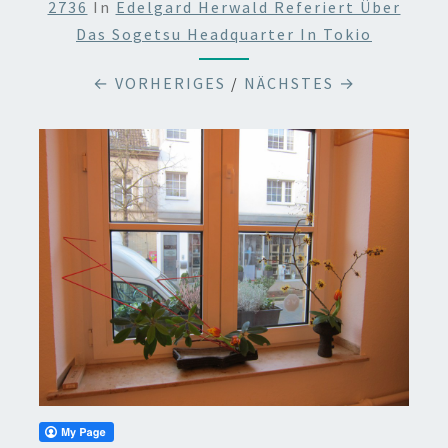
2736
In
Edelgard Herwald Referiert Über
Das Sogetsu Headquarter In Tokio
← VORHERIGES
/
NÄCHSTES →