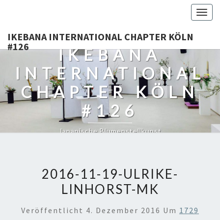
Togg
navig
IKEBANA INTERNATIONAL CHAPTER KÖLN
#126
IKEBANA
INTERNATIONAL
CHAPTER KÖLN
#126
Japanische Blumenstellkunst
2016-11-19-ULRIKE-
LINHORST-MK
Veröffentlicht
4. Dezember 2016
Um
1729