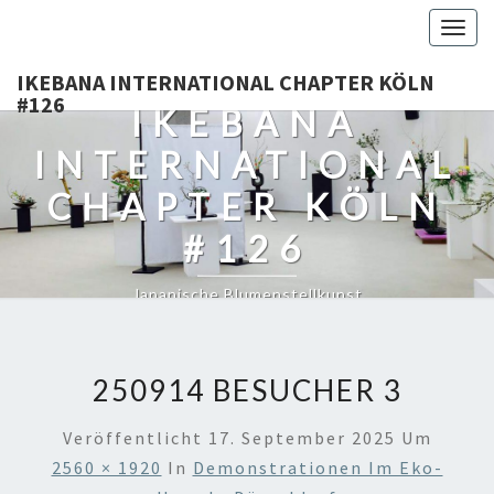
Togg
navig
IKEBANA INTERNATIONAL CHAPTER KÖLN
#126
IKEBANA
INTERNATIONAL
CHAPTER KÖLN
#126
Japanische Blumenstellkunst
250914 BESUCHER 3
Veröffentlicht
17. September 2025
Um
2560 × 1920
In
Demonstrationen Im Eko-