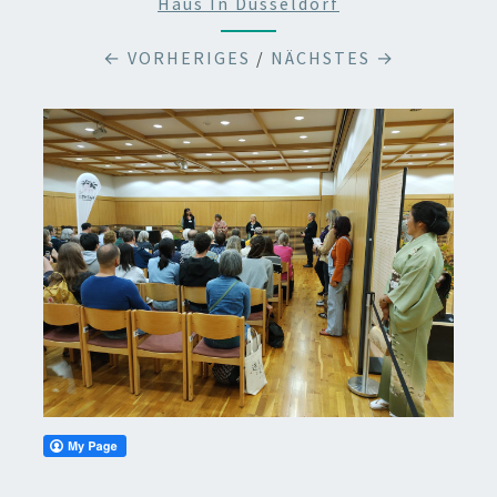
Haus In Düsseldorf
← VORHERIGES
/
NÄCHSTES →