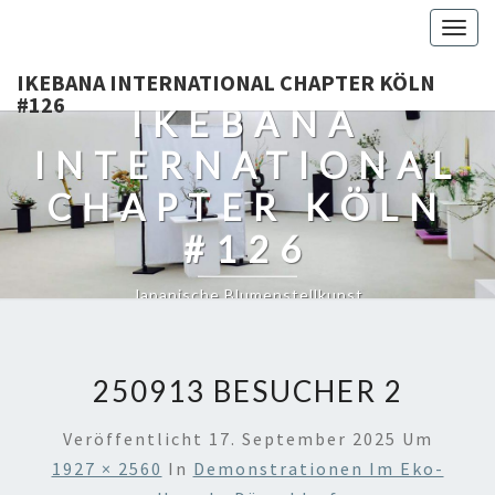
Togg
navig
IKEBANA INTERNATIONAL CHAPTER KÖLN
#126
IKEBANA
INTERNATIONAL
CHAPTER KÖLN
#126
Japanische Blumenstellkunst
250913 BESUCHER 2
Veröffentlicht
17. September 2025
Um
1927 × 2560
In
Demonstrationen Im Eko-