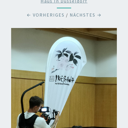
Haus In Düsseldorf
← VORHERIGES
/
NÄCHSTES →