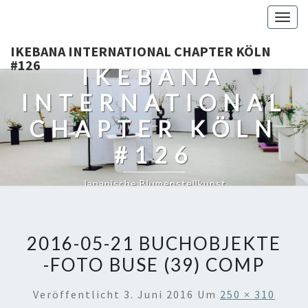
Togg
navig
IKEBANA INTERNATIONAL CHAPTER KÖLN
#126
IKEBANA
INTERNATIONAL
CHAPTER KÖLN
#126
Japanische Blumenstellkunst
2016-05-21 BUCHOBJEKTE
-FOTO BUSE (39) COMP
Veröffentlicht
3. Juni 2016
Um
250 × 310