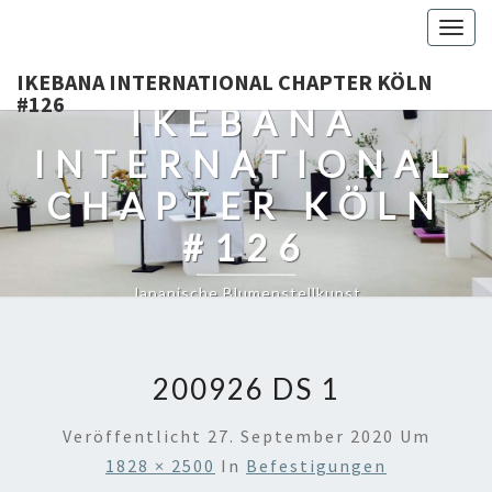
Togg
navig
IKEBANA INTERNATIONAL CHAPTER KÖLN
#126
IKEBANA
INTERNATIONAL
CHAPTER KÖLN
#126
Japanische Blumenstellkunst
200926 DS 1
Veröffentlicht
27. September 2020
Um
1828 × 2500
In
Befestigungen