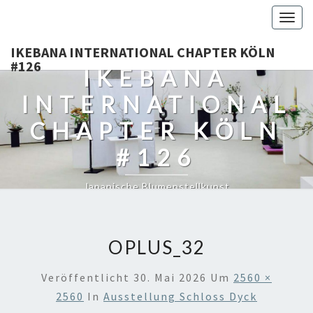
Togg
navig
IKEBANA INTERNATIONAL CHAPTER KÖLN
#126
IKEBANA
INTERNATIONAL
CHAPTER KÖLN
#126
Japanische Blumenstellkunst
OPLUS_32
Veröffentlicht
30. Mai 2026
Um
2560 ×
2560
In
Ausstellung Schloss Dyck