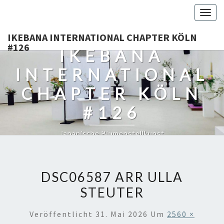
Togg
navig
IKEBANA INTERNATIONAL CHAPTER KÖLN
#126
IKEBANA
INTERNATIONAL
CHAPTER KÖLN
#126
Japanische Blumenstellkunst
DSC06587 ARR ULLA
STEUTER
Veröffentlicht
31. Mai 2026
Um
2560 ×