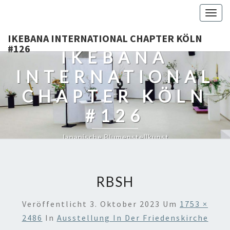
Togg
navig
IKEBANA INTERNATIONAL CHAPTER KÖLN
#126
IKEBANA
INTERNATIONAL
CHAPTER KÖLN
#126
Japanische Blumenstellkunst
RBSH
Veröffentlicht
3. Oktober 2023
Um
1753 ×
2486
In
Ausstellung In Der Friedenskirche