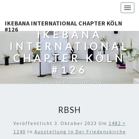
Togg
navig
IKEBANA INTERNATIONAL CHAPTER KÖLN
#126
IKEBANA
INTERNATIONAL
CHAPTER KÖLN
#126
Japanische Blumenstellkunst
RBSH
Veröffentlicht
3. Oktober 2023
Um
1482 ×
1240
In
Ausstellung In Der Friedenskirche