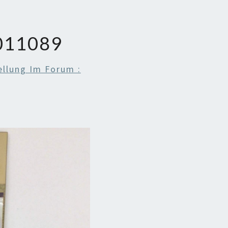
011089
ellung Im Forum :