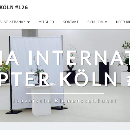
KÖLN #126
 IST IKEBANA?
MITGLIED
KONTAKT
SCHULEN
ÜBER D
NA INTERNA
PTER KÖLN 
Japanische Blumenstellkunst