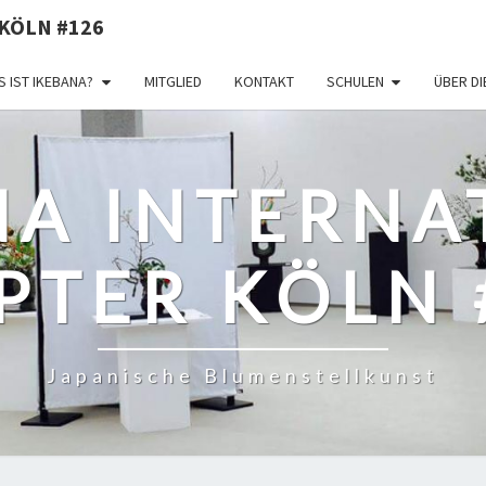
KÖLN #126
 IST IKEBANA?
MITGLIED
KONTAKT
SCHULEN
ÜBER D
NA INTERNA
PTER KÖLN 
Japanische Blumenstellkunst