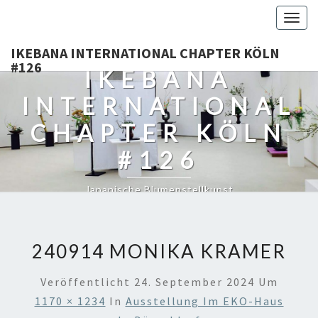
Togg
navig
IKEBANA INTERNATIONAL CHAPTER KÖLN
#126
IKEBANA
INTERNATIONAL
CHAPTER KÖLN
#126
Japanische Blumenstellkunst
240914 MONIKA KRAMER
Veröffentlicht
24. September 2024
Um
1170 × 1234
In
Ausstellung Im EKO-Haus