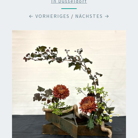
In Düsseldorf
← VORHERIGES
/
NÄCHSTES →