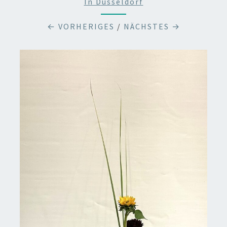
In Düsseldorf
← VORHERIGES
/
NÄCHSTES →