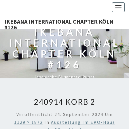
Togg
navig
IKEBANA INTERNATIONAL CHAPTER KÖLN
#126
IKEBANA
INTERNATIONAL
CHAPTER KÖLN
#126
Japanische Blumenstellkunst
240914 KORB 2
Veröffentlicht
24. September 2024
Um
1129 × 1872
In
Ausstellung Im EKO-Haus