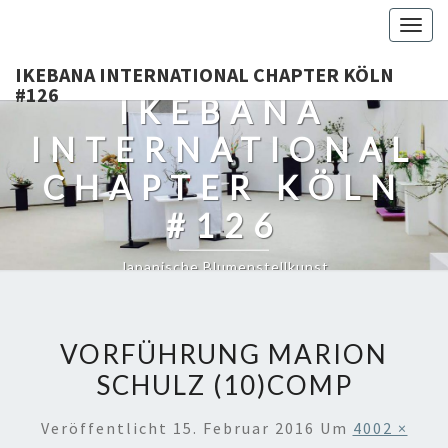
Togg
navig
IKEBANA INTERNATIONAL CHAPTER KÖLN
#126
IKEBANA
INTERNATIONAL
CHAPTER KÖLN
#126
Japanische Blumenstellkunst
VORFÜHRUNG MARION
SCHULZ (10)COMP
Veröffentlicht
15. Februar 2016
Um
4002 ×