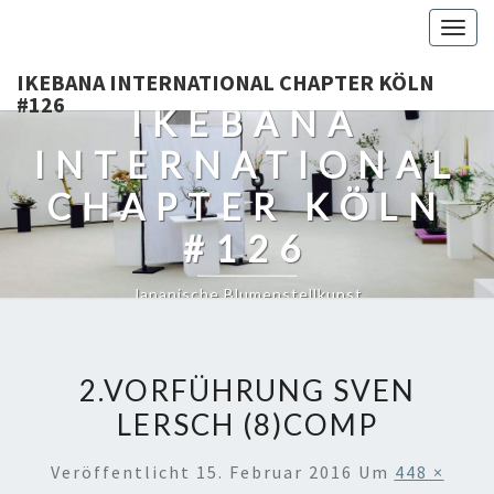
Togg
navig
IKEBANA INTERNATIONAL CHAPTER KÖLN
#126
IKEBANA
INTERNATIONAL
CHAPTER KÖLN
#126
Japanische Blumenstellkunst
2.VORFÜHRUNG SVEN
LERSCH (8)COMP
Veröffentlicht
15. Februar 2016
Um
448 ×