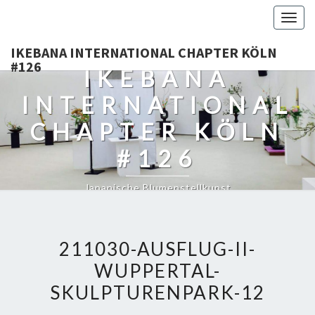
Togg
navig
IKEBANA INTERNATIONAL CHAPTER KÖLN
#126
IKEBANA
INTERNATIONAL
CHAPTER KÖLN
#126
Japanische Blumenstellkunst
211030-AUSFLUG-II-
WUPPERTAL-
SKULPTURENPARK-12