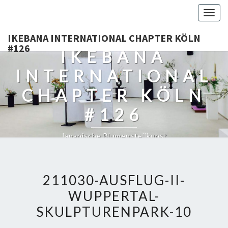
Togg
navig
IKEBANA INTERNATIONAL CHAPTER KÖLN
#126
IKEBANA
INTERNATIONAL
CHAPTER KÖLN
#126
Japanische Blumenstellkunst
211030-AUSFLUG-II-
WUPPERTAL-
SKULPTURENPARK-10