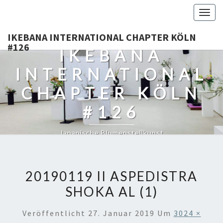
Togg
navig
IKEBANA INTERNATIONAL CHAPTER KÖLN
#126
IKEBANA
INTERNATIONAL
CHAPTER KÖLN
#126
Japanische Blumenstellkunst
20190119 II ASPEDISTRA
SHOKA AL (1)
Veröffentlicht
27. Januar 2019
Um
3024 ×