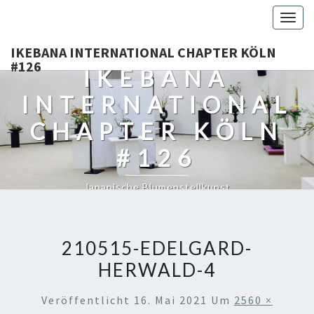
Togg
navig
IKEBANA INTERNATIONAL CHAPTER KÖLN
#126
IKEBANA
INTERNATIONAL
CHAPTER KÖLN
#126
Japanische Blumenstellkunst
210515-EDELGARD-
HERWALD-4
Veröffentlicht
16. Mai 2021
Um
2560 ×