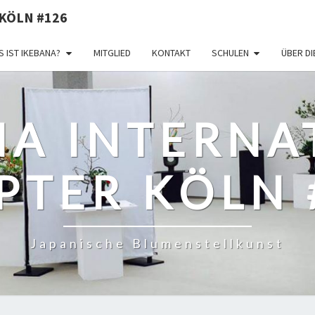
KÖLN #126
 IST IKEBANA?
MITGLIED
KONTAKT
SCHULEN
ÜBER D
NA INTERNA
PTER KÖLN 
Japanische Blumenstellkunst