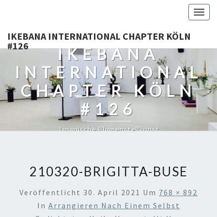
Togg
navig
IKEBANA INTERNATIONAL CHAPTER KÖLN
#126
IKEBANA
INTERNATIONAL
CHAPTER KÖLN
#126
Japanische Blumenstellkunst
210320-BRIGITTA-BUSE
Veröffentlicht
30. April 2021
Um
768 × 892
In
Arrangieren Nach Einem Selbst