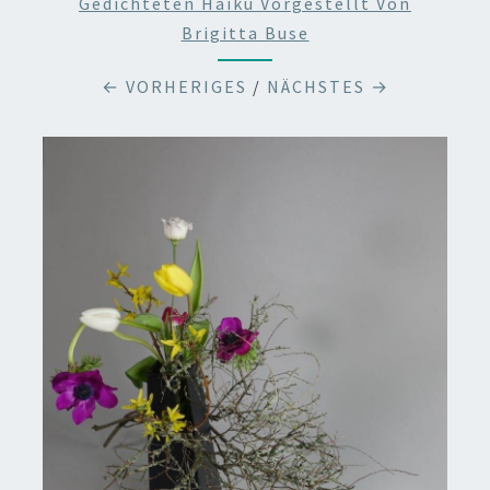
Gedichteten Haiku Vorgestellt Von
Brigitta Buse
← VORHERIGES
/
NÄCHSTES →