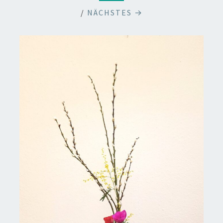
/
NÄCHSTES →