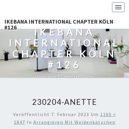
Togg
navig
IKEBANA INTERNATIONAL CHAPTER KÖLN
#126
IKEBANA
INTERNATIONAL
CHAPTER KÖLN
#126
Japanische Blumenstellkunst
230204-ANETTE
Veröffentlicht
7. Februar 2023
Um
1165 ×
1847
In
Arrangieren Mit Weidenkätzchen