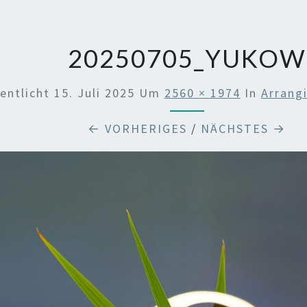
20250705_YUKOW
entlicht
15. Juli 2025
Um
2560 × 1974
In
Arrang
← VORHERIGES
/
NÄCHSTES →