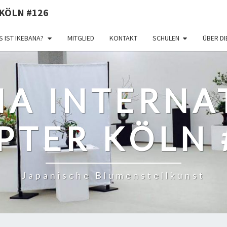
KÖLN #126
 IST IKEBANA?
MITGLIED
KONTAKT
SCHULEN
ÜBER D
NA INTERNA
PTER KÖLN 
Japanische Blumenstellkunst