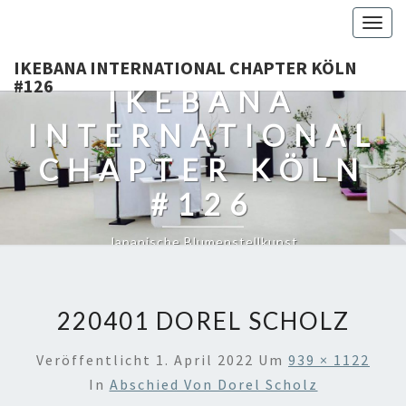
Togg
navig
IKEBANA INTERNATIONAL CHAPTER KÖLN
#126
IKEBANA
INTERNATIONAL
CHAPTER KÖLN
#126
Japanische Blumenstellkunst
220401 DOREL SCHOLZ
Veröffentlicht
1. April 2022
Um
939 × 1122
In
Abschied Von Dorel Scholz