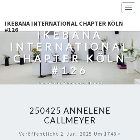
Togg
navig
IKEBANA INTERNATIONAL CHAPTER KÖLN
#126
IKEBANA
INTERNATIONAL
CHAPTER KÖLN
#126
Japanische Blumenstellkunst
250425 ANNELENE
CALLMEYER
Veröffentlicht
2. Juni 2025
Um
1748 ×